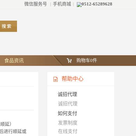
微信服务号
|
手机商城
|
0512-65289628
食品资讯
购物车
0
件
帮助中心
诚招代理
诚招代理
如何支付
发票制度
所顺延）
在线支付
后进行顺延或