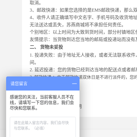
取消。
3
、邮政快递：如果您选择的是EMS邮政快递，那么
4
、收件人请正确填写中文名字、手机号码及收货地
无法送达或丢失，苏燕商城将不承担任何责任。
个别地区：以上时间为大致到货时间，部分村镇地区使
友情提示：当货物到达您当地的邮局或投递站而没有
二、 货物未妥投
1.
投递失败：由于地址无人接收，或者无法联系收件
间。
2.
延迟投递：您的货物已经到达当地的配送点或者邮
3.
邮政快递 ：由于邮政快递双休日是不进行派件的，您
请您留言
感谢您的关注，当前客服人员不在
线，请填写一下您的信息，我们会
上一篇帮助：
配货说明
尽快和您联系。