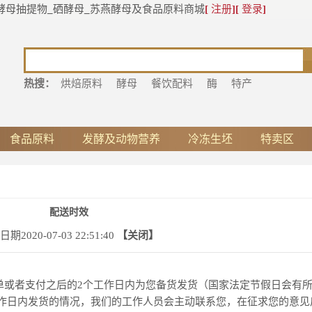
酵母抽提物_硒酵母_苏燕酵母及食品原料商城
[
注册
]
[
登录
]
热搜：
烘焙原料
酵母
餐饮配料
酶
特产
食品原料
发酵及动物营养
冷冻生坯
特卖区
配送时效
期2020-07-03 22:51:40
【关闭】
单或者支付之后的2个工作日内为您备货发货（国家法定节假日会有
作日内发货的情况，我们的工作人员会主动联系您，在征求您的意见